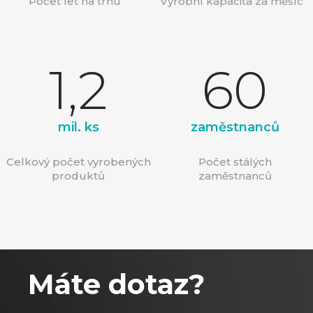
Počet let na trhu
Výrobní kapacita za měsíc
1,2
60
mil. ks
zaměstnanců
Celkový počet vyrobených
Počet stálých
produktů
zaměstnanců
Máte dotaz?