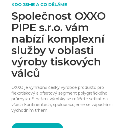
KDO JSME A CO DĚLÁME
Společnost OXXO
PIPE s.r.o. vám
nabízí komplexní
služby v oblasti
výroby tiskových
válců
OXXO je výhradně český výrobce produktů pro
flexotiskový a ofsetový segment polygrafického
průmyslu. S našimi výrobky se můžete setkat na
všech kontinentech, spolupracujeme se západním i
východním trhem.