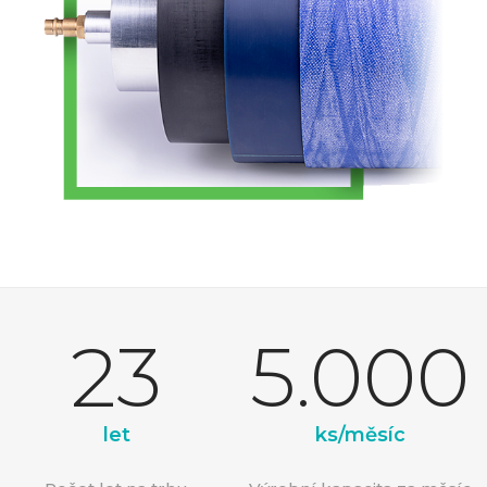
23
5.000
let
ks/měsíc